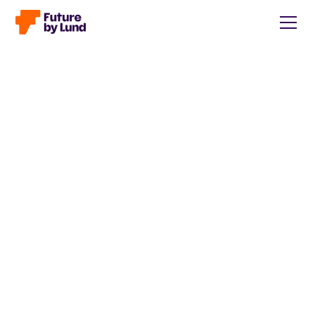
Rapporter & studier
Här samlar vi studier och rapporter relaterade till
vårt och våra partners arbete.
ETHICS SELF ASSESSMENT PLAN
2026
Ethics self assessment plan