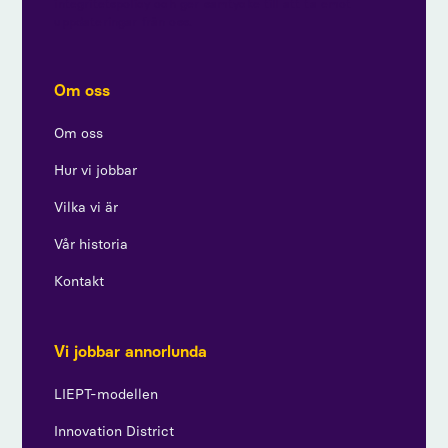
integritetspolicy och ger samtycke till att ta emot
uppdateringar från oss.
Om oss
Om oss
Hur vi jobbar
Vilka vi är
Vår historia
Kontakt
Vi jobbar annorlunda
LIEPT-modellen
Innovation District