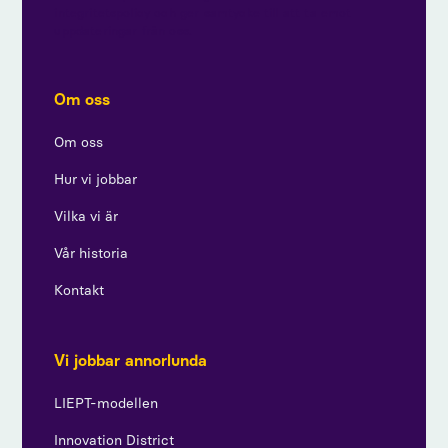
integritetspolicy och ger samtycke till att ta emot
uppdateringar från oss.
Om oss
Om oss
Hur vi jobbar
Vilka vi är
Vår historia
Kontakt
Vi jobbar annorlunda
LIEPT-modellen
Innovation District