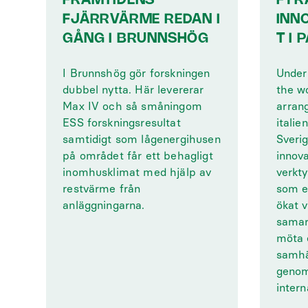
FRAMTIDENS
FYR
FJÄRRVÄRME REDAN I
INN
GÅNG I BRUNNSHÖG
T I
I Brunnshög gör forskningen
Under 
dubbel nytta. Här levererar
the w
Max IV och så småningom
arran
ESS forskningsresultat
itali
samtidigt som lågenergihusen
Sveri
på området får ett behagligt
innova
inomhusklimat med hjälp av
verkty
restvärme från
som et
anläggningarna.
ökat 
samar
möta 
samhä
genom
inter