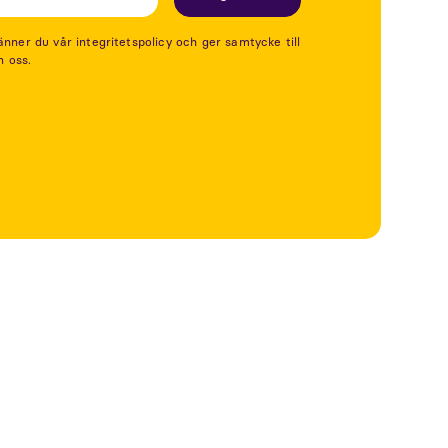
er du vår integritetspolicy och ger samtycke till
n oss.
Se mer