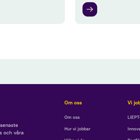
Om oss
Vi jo
Om oss
LIEPT
 senaste
Hur vi jobbar
Innova
ss och våra