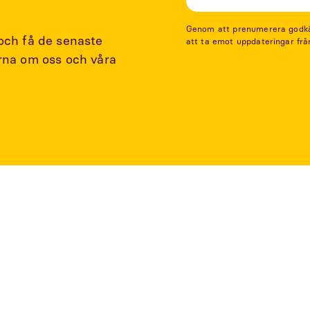
Genom att prenumerera godkänn
 och få de senaste
att ta emot uppdateringar frå
arna om oss och våra
rtiklar