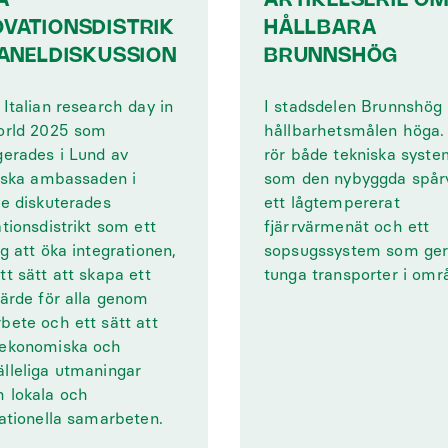
A
ARTIKELSERIE O
OVATIONSDISTRIK
HÅLLBARA
 PANELDISKUSSION
BRUNNSHÖG
Italian research day in
I stadsdelen Brunnshög 
orld 2025 som
hållbarhetsmålen höga.
gerades i Lund av
rör både tekniska syste
enska ambassaden i
som den nybyggda spår
ge diskuterades
ett lågtempererat
tionsdistrikt som ett
fjärrvärmenät och ett
g att öka integrationen,
sopsugssystem som ger
t sätt att skapa ett
tunga transporter i omr
värde för alla genom
bete och ett sätt att
ekonomiska och
lleliga utmaningar
 lokala och
nationella samarbeten.