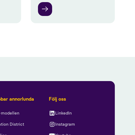
bbar annorlunda
Följ oss
-modellen
LinkedIn
tion District
Instagram