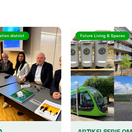
tion district
Future Living & Spaces