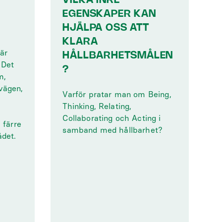
M
VILKA INRE
EGENSKAPER KAN
HJÄLPA OSS ATT
KLARA
är
HÅLLBARHETSMÅLEN
 Det
?
m,
vägen,
Varför pratar man om Being,
Thinking, Relating,
Collaborating och Acting i
 färre
samband med hållbarhet?
ådet.