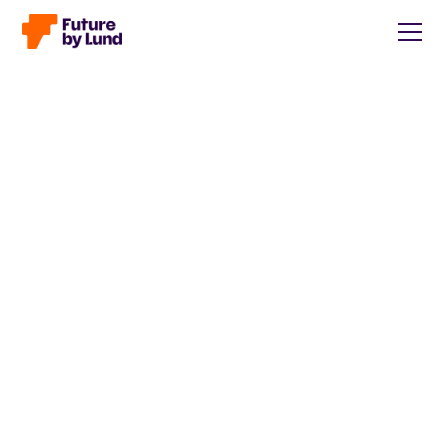
Tillbaka till alla inlägg
Caroline Wendt
Head of Communications, content manager, storytelling