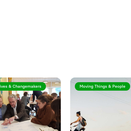
rtiklar
ives & Changemakers
Moving Things & People