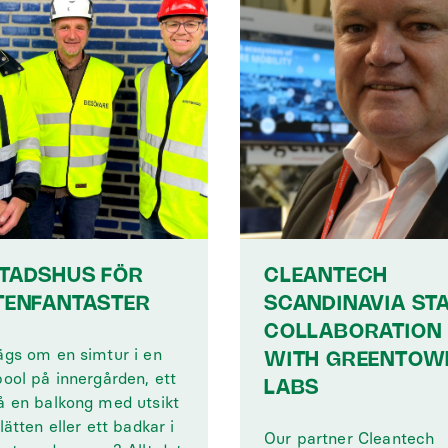
TADSHUS FÖR
CLEANTECH
TENFANTASTER
SCANDINAVIA ST
COLLABORATION
ägs om en simtur i en
WITH GREENTOW
ool på innergården, ett
LABS
å en balkong med utsikt
lätten eller ett badkar i
Our partner Cleantech