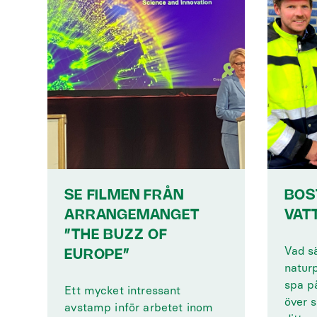
SE FILMEN FRÅN
BOS
ARRANGEMANGET
VAT
”THE BUZZ OF
Vad s
EUROPE”
naturp
spa p
Ett mycket intressant
över s
avstamp inför arbetet inom