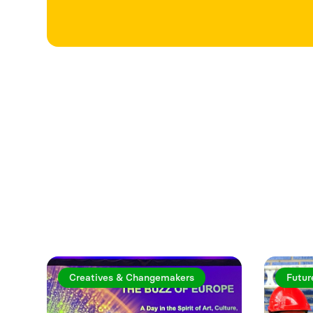
Utforska fler a
Creatives & Changemakers
Futur