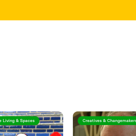
rtiklar
e Living & Spaces
Creatives & Changemaker