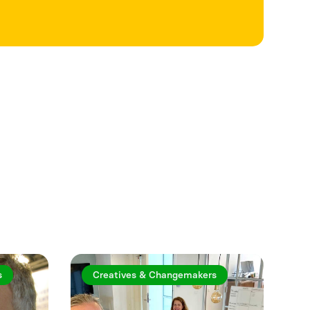
Se mer
s
Creatives & Changemakers