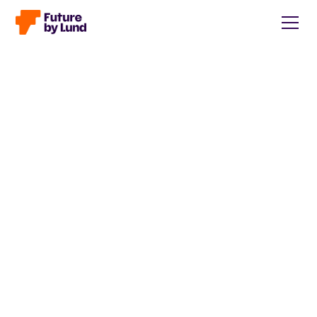
Tillbaka till alla inlägg
Caroline Wendt
Head of Communications, content manager, storytelling