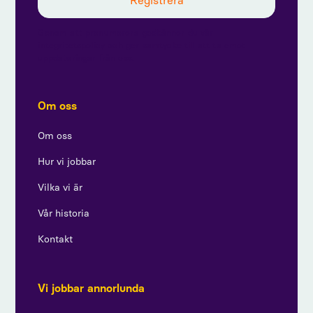
Genom att prenumerera godkänner du vår
integritetspolicy och ger samtycke till att ta emot
uppdateringar från oss.
Om oss
Om oss
Hur vi jobbar
Vilka vi är
Vår historia
Kontakt
Vi jobbar annorlunda