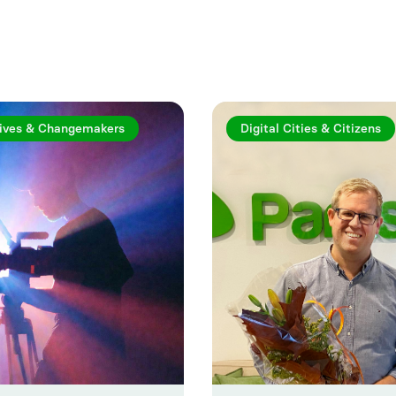
rtiklar
ives & Changemakers
Digital Cities & Citizens