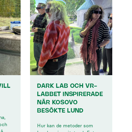
ILL
DARK LAB OCH VR-
LABBET INSPIRERADE
NÄR KOSOVO
BESÖKTE LUND
na,
och
Hur kan de metoder som
så