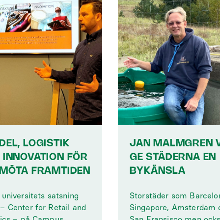
DEL, LOGISTIK
JAN MALMGREN V
 INNOVATION FÖR
GE STÄDERNA EN
 MÖTA FRAMTIDEN
BYKÄNSLA
universitets satsning
Storstäder som Barcelo
– Center for Retail and
Singapore, Amsterdam 
tics – på Campus
San Fransisco men ock