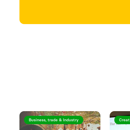
Utforska fler a
Business, trade & Industry
Creat