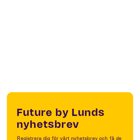
Bilden: I teamet ingår Tilde Svensson (Future by
Lund), Lena de Maré (Tetra Pak), Emma Nordell
(Lunds universitet), Josefin Ahlqvist (Lunds
universitet), Susanna Winblad (Region Skåne) och
Peter Kisch (Future by Lund).
Future by Lunds
nyhetsbrev
Registrera dig för vårt nyhetsbrev och få de