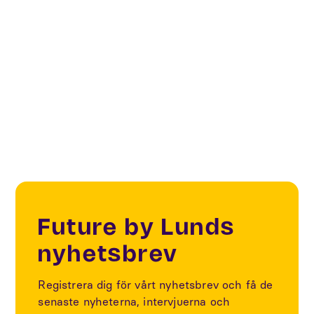
Sakernas internet, IoT Sverige som finansieras av
Vinnova. Anders Trana på Future by Lund var
projektledare för hela projektet. Projektet startade
den 1 september 2017 och pågick till december
2020.
Future by Lunds
nyhetsbrev
Registrera dig för vårt nyhetsbrev och få de
senaste nyheterna, intervjuerna och