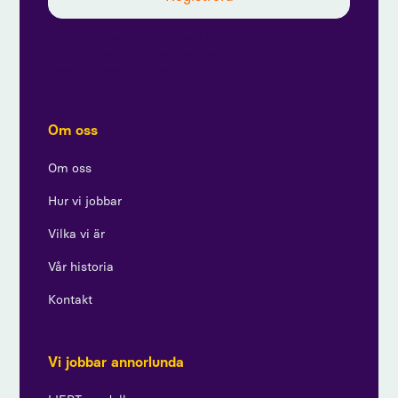
Genom att prenumerera godkänner du vår
integritetspolicy och ger samtycke till att ta emot
uppdateringar från oss.
Om oss
Om oss
Hur vi jobbar
Vilka vi är
Vår historia
Kontakt
Vi jobbar annorlunda