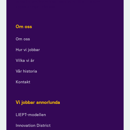
integritetspolicy och ger samtycke till att ta emot
uppdateringar från oss.
Om oss
Om oss
Hur vi jobbar
Vilka vi är
Vår historia
Kontakt
Vi jobbar annorlunda
LIEPT-modellen
Innovation District