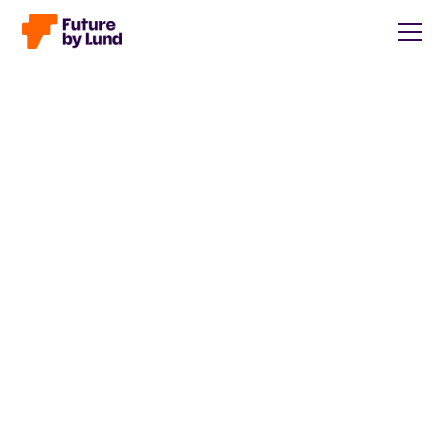
Tillbaka till alla inlägg
Caroline Wendt
Head of Communications, content manager, storytelling