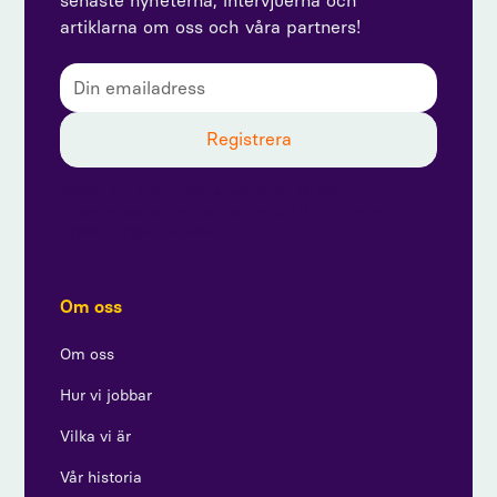
senaste nyheterna, intervjuerna och
artiklarna om oss och våra partners!
Genom att prenumerera godkänner du vår
integritetspolicy och ger samtycke till att ta emot
uppdateringar från oss.
Om oss
Om oss
Hur vi jobbar
Vilka vi är
Vår historia