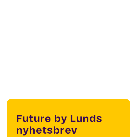
Sustainability
Lund Open Sensoring City
IoT testbeds
IoT & Mobility
Future by Lunds
nyhetsbrev