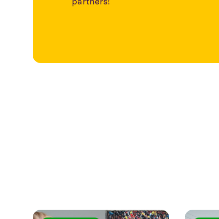
partners!
Utforska fler a