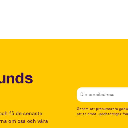
Inspelning av eftermiddagsfika.
Lunds
Genom att prenumerera godkänn
 och få de senaste
att ta emot uppdateringar frå
arna om oss och våra