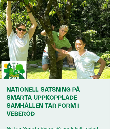
NATIONELL SATSNING PÅ
SMARTA UPPKOPPLADE
SAMHÄLLEN TAR FORM I
VEBERÖD
Nu har Smarta Byars idé om lokalt testad