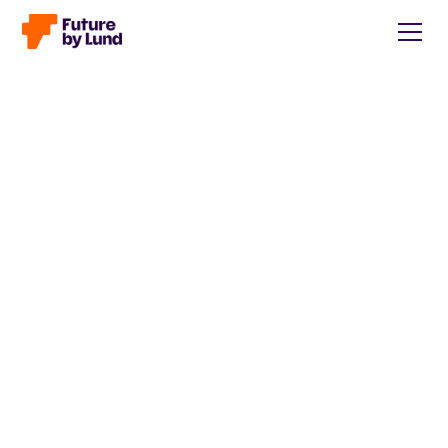
Tillbaka till alla inlägg
Caroline Wendt
Head of Communications, content manager, storytelling