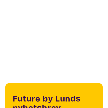
Digital infrastructure
Digitalisation & Physical Infrastructure
Digital platforms
IoT testbeds
Future by Lunds