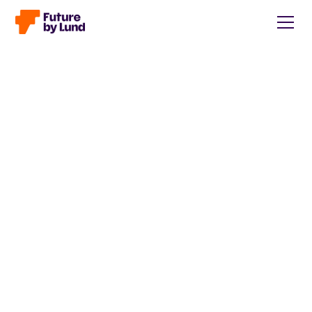
Tillbaka till alla inlägg
Caroline Wendt
Head of Communications, content manager, storytelling