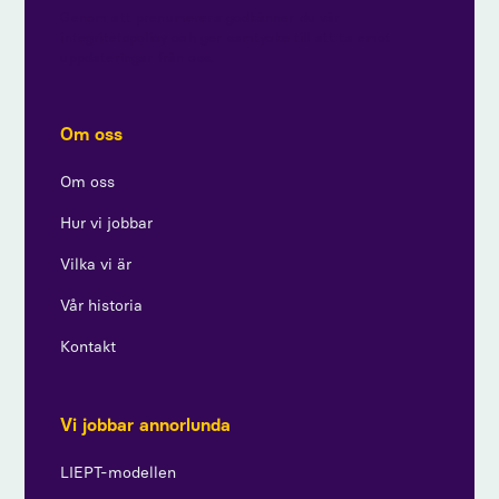
Genom att prenumerera godkänner du vår
integritetspolicy och ger samtycke till att ta emot
uppdateringar från oss.
Om oss
Om oss
Hur vi jobbar
Vilka vi är
Vår historia
Kontakt
Vi jobbar annorlunda
LIEPT-modellen