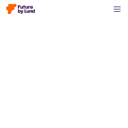
Tillbaka till alla inlägg
Caroline Wendt
Head of Communications, content manager, storytelling