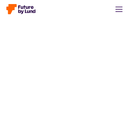
Tillbaka till alla inlägg
Caroline Wendt
Head of Communications, content manager, storytelling