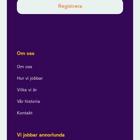
Genom att prenumerera godkänner du vår
integritetspolicy och ger samtycke till att ta emot
uppdateringar från oss.
Om oss
Om oss
Hur vi jobbar
Vilka vi är
Vår historia
Kontakt
Vi jobbar annorlunda