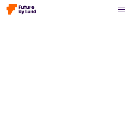
Tillbaka till alla inlägg
Caroline Wendt
Head of Communications, content manager, storytelling