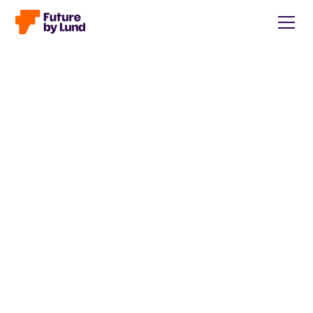
Tillbaka till alla inlägg
Caroline Wendt
Head of Communications, content manager, storytelling