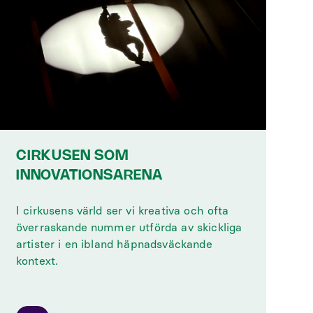
CIRKUSEN SOM
INNOVATIONSARENA
I cirkusens värld ser vi kreativa och ofta
överraskande nummer utförda av skickliga
artister i en ibland häpnadsväckande
kontext.