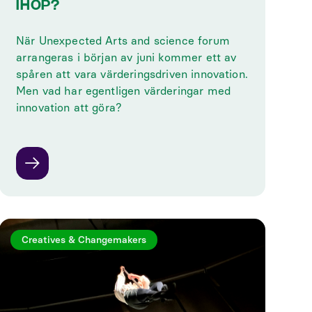
IHOP?
När Unexpected Arts and science forum
arrangeras i början av juni kommer ett av
spåren att vara värderingsdriven innovation.
Men vad har egentligen värderingar med
innovation att göra?
Creatives & Changemakers