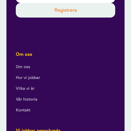
Genom att prenumerera godkänner du vår
integritetspolicy och ger samtycke till att ta emot
uppdateringar från oss.
Om oss
Om oss
Hur vi jobbar
Vilka vi är
Vår historia
Kontakt
Vi jobbar annorlunda