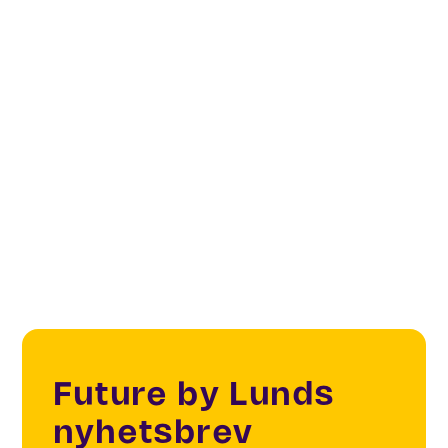
Innovation district
Sustainability
Smart Cities
Innovation management
Future by Lunds
nyhetsbrev