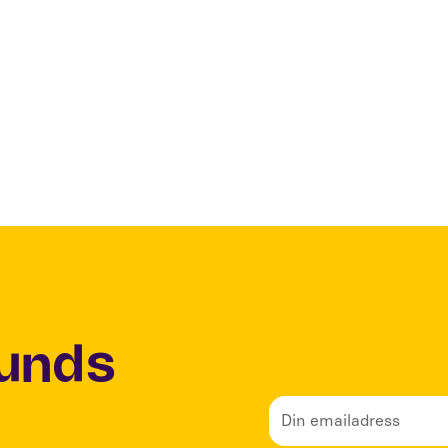
det är bra att ha personer som fångar idéer o
varandra. Det är inte alltid idéscouting leder till
vissa gånger blir det faktiskt jättestort!
Lunds