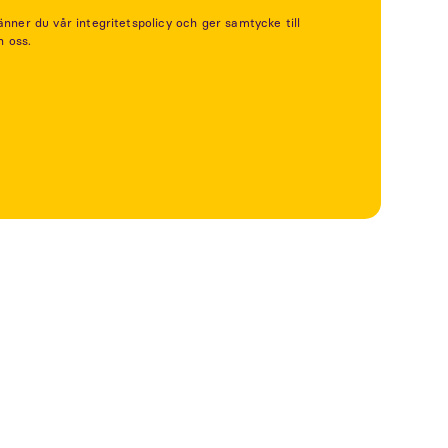
er du vår integritetspolicy och ger samtycke till
n oss.
Se mer