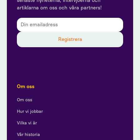
senaste nyheterna, intervjuerna och
artiklarna om oss och våra partners!
Genom att prenumerera godkänner du vår
integritetspolicy och ger samtycke till att ta emot
uppdateringar från oss.
Om oss
Om oss
Hur vi jobbar
Vilka vi är
Vår historia