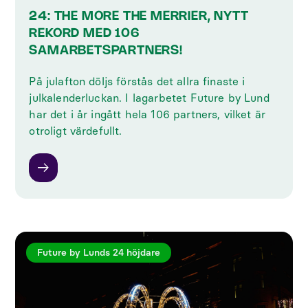
24: THE MORE THE MERRIER, NYTT
REKORD MED 106
SAMARBETSPARTNERS!
På julafton döljs förstås det allra finaste i
julkalenderluckan. I lagarbetet Future by Lund
har det i år ingått hela 106 partners, vilket är
otroligt värdefullt.
Future by Lunds 24 höjdare