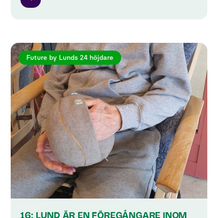
Future by Lunds 24 höjdare
16: LUND ÄR EN FÖREGÅNGARE INOM