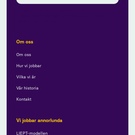
Genom att prenumerera godkänner du vår
integritetspolicy och ger samtycke till att ta emot
uppdateringar från oss.
Om oss
Om oss
Hur vi jobbar
Vilka vi är
Vår historia
Kontakt
Vi jobbar annorlunda
LIEPT-modellen