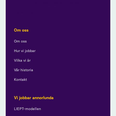
Genom att prenumerera godkänner du vår
integritetspolicy och ger samtycke till att ta emot
uppdateringar från oss.
Om oss
Om oss
Hur vi jobbar
Vilka vi är
Vår historia
Kontakt
Vi jobbar annorlunda
LIEPT-modellen