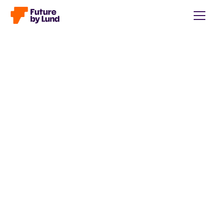
Tillbaka till alla inlägg
Caroline Wendt
Head of Communications, content manager, storytelling