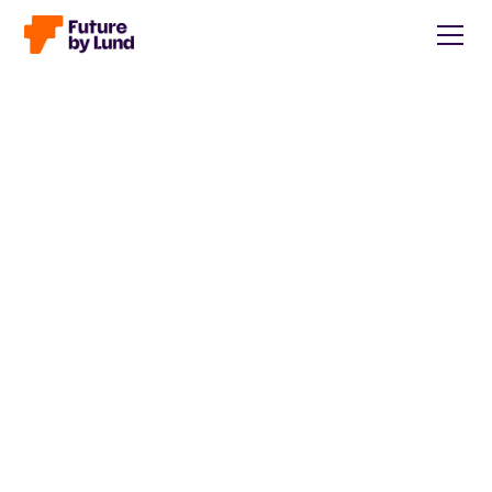
Tillbaka till alla inlägg
Caroline Wendt
Head of Communications, content manager, storytelling