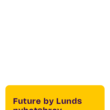
Digital Cities & Citizens
IoT
Smart Public Spaces
Smart Cities
Future by Lunds