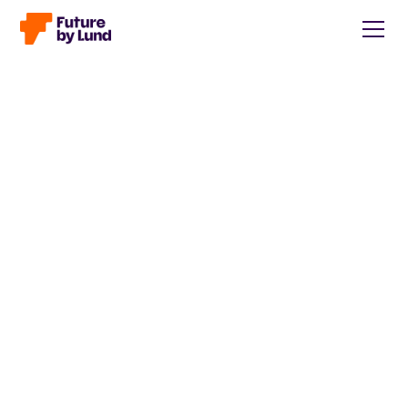
Tillbaka till alla inlägg
Caroline Wendt
Head of Communications, content manager, storytelling