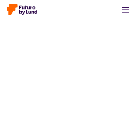
Tillbaka till alla inlägg
Caroline Wendt
Head of Communications, content manager, storytelling