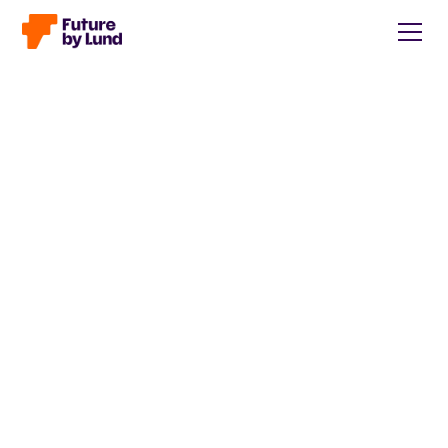
Tillbaka till alla inlägg
Caroline Wendt
Head of Communications, content manager, storytelling