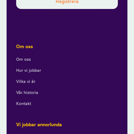
Genom att prenumerera godkänner du vår
integritetspolicy och ger samtycke till att ta emot
uppdateringar från oss.
Om oss
Om oss
Hur vi jobbar
Vilka vi är
Vår historia
Kontakt
Vi jobbar annorlunda