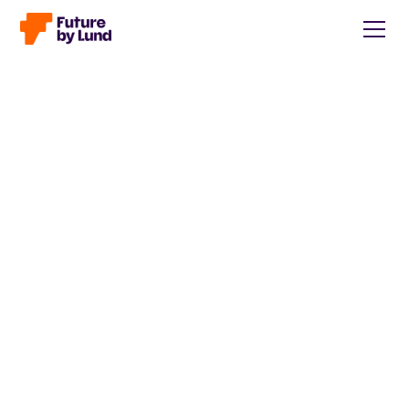
Tillbaka till alla inlägg
Caroline Wendt
Head of Communications, content manager, storytelling