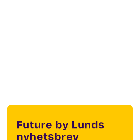
IoT
LOCSN
Smart Public Spaces
Smart Cities
Future by Lunds
nyhetsbrev