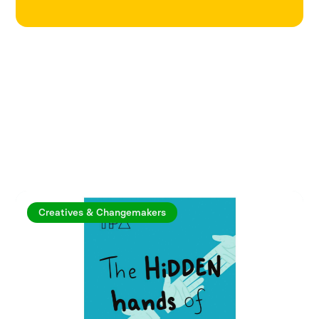
Utforska fler artiklar
Creatives & Changemakers