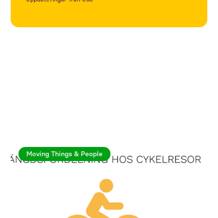
Utforska fler artiklar
Moving Things & People