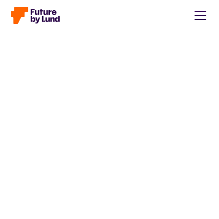
Tillbaka till alla inlägg
Caroline Wendt
Head of Communications, content manager, storytelling