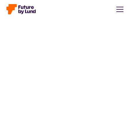
Tillbaka till alla inlägg
Caroline Wendt
Head of Communications, content manager, storytelling