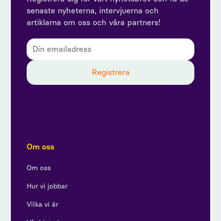
senaste nyheterna, intervjuerna och
artiklarna om oss och våra partners!
Genom att prenumerera godkänner du vår
integritetspolicy och ger samtycke till att ta emot
uppdateringar från oss.
Om oss
Om oss
Hur vi jobbar
Vilka vi är