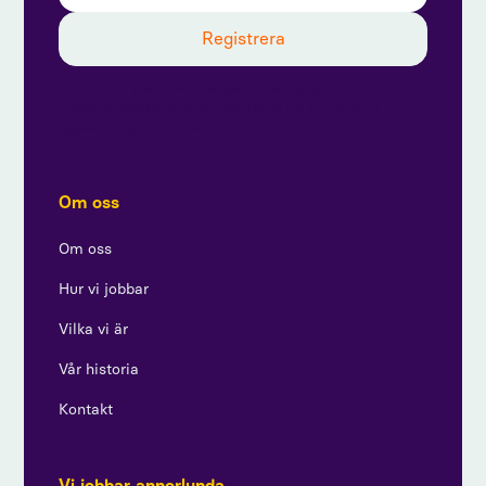
Genom att prenumerera godkänner du vår
integritetspolicy och ger samtycke till att ta emot
uppdateringar från oss.
Om oss
Om oss
Hur vi jobbar
Vilka vi är
Vår historia
Kontakt
Vi jobbar annorlunda