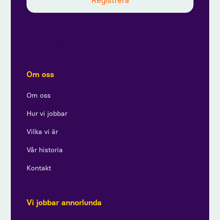
Genom att prenumerera godkänner du vår
integritetspolicy och ger samtycke till att ta emot
uppdateringar från oss.
Om oss
Om oss
Hur vi jobbar
Vilka vi är
Vår historia
Kontakt
Vi jobbar annorlunda