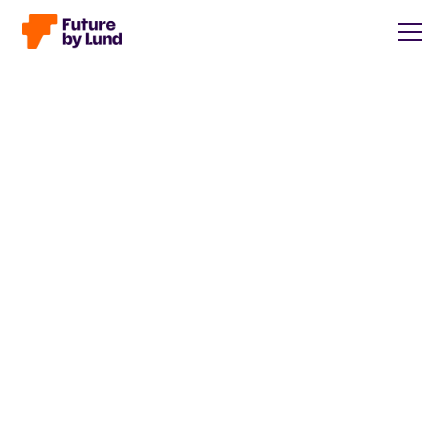
Tillbaka till alla inlägg
Caroline Wendt
Head of Communications, content manager, storytelling