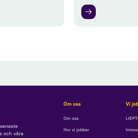
Om oss
Vi jo
Om oss
LIEPT
 senaste
Hur vi jobbar
Innova
ss och våra