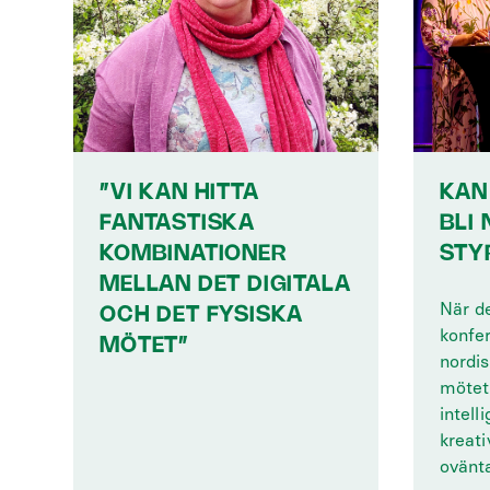
”VI KAN HITTA
KAN
FANTASTISKA
BLI
KOMBINATIONER
STY
MELLAN DET DIGITALA
När d
OCH DET FYSISKA
konfe
MÖTET”
nordis
mötet 
intell
kreat
ovänta