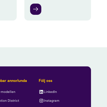
bbar annorlunda
Följ oss
-modellen
LinkedIn
tion District
Instagram