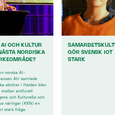
 AI OCH KULTUR
SAMARBETSKULT
 NÄSTA NORDISKA
GÖR SVENSK IOT
RKEOMRÅDE?
STARK
en norska AI-
rensen AI+ samlade
ka aktörer i Halden blev
mellan artificiell
igens och Kulturella och
iva näringar (KKN) en
t stark fråga.