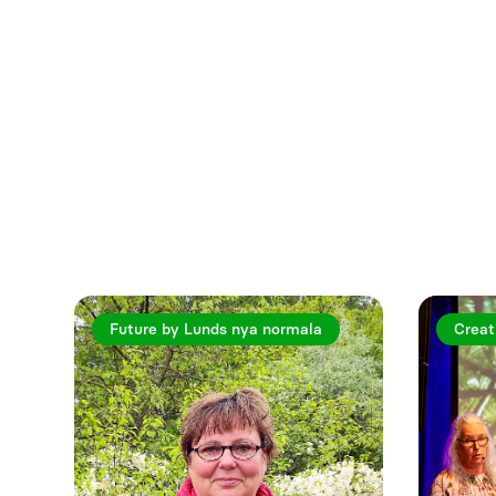
Utforska fler a
Future by Lunds nya normala
Creat