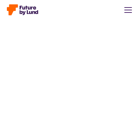
Tillbaka till alla inlägg
Caroline Wendt
Head of Communications, content manager, storytelling