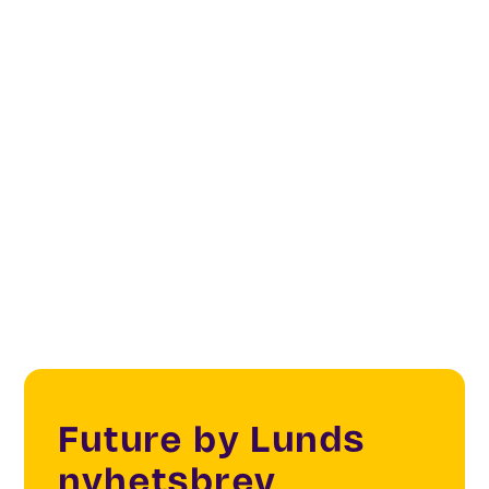
Smart Cities
IoT testbeds
IoT & Mobility
Digitalisation & Physical Infrastructure
Future by Lunds
nyhetsbrev