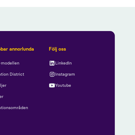
bbar annorlunda
Följ oss
-modellen
LinkedIn
tion District
Instagram
ljer
Youtube
er
ationsområden