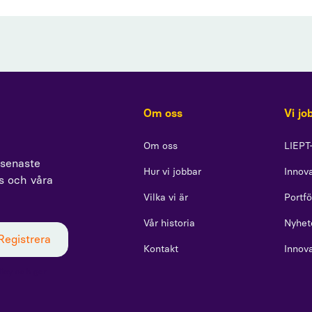
Om oss
Vi jo
Om oss
LIEPT
 senaste
Hur vi jobbar
Innova
ss och våra
Vilka vi är
Portfö
Vår historia
Nyhet
Kontakt
Innov
icy och ger