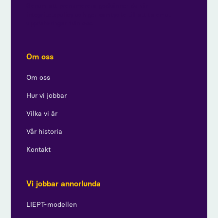
Genom att prenumerera godkänner du vår
integritetspolicy och ger samtycke till att ta emot
uppdateringar från oss.
Om oss
Om oss
Hur vi jobbar
Vilka vi är
Vår historia
Kontakt
Vi jobbar annorlunda
LIEPT-modellen