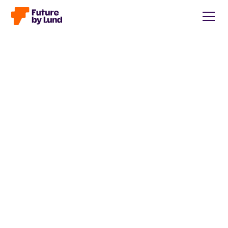
Tillbaka till alla inlägg
Caroline Wendt
Head of Communications, content manager, storytelling