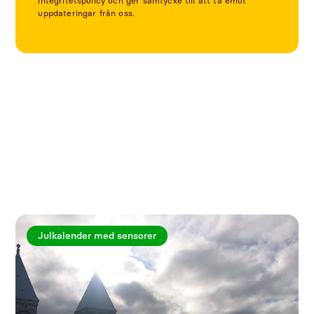
integritetspolicy och ger samtycke till att ta emot
uppdateringar från oss.
Utforska fler artiklar
Julkalender med sensorer